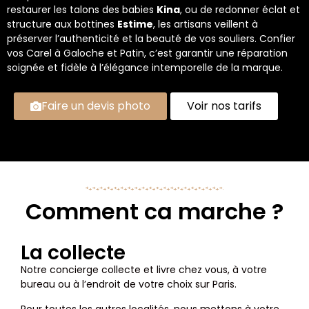
restaurer les talons des babies
Kina
, ou de redonner éclat et
structure aux bottines
Estime
, les artisans veillent à
préserver l’authenticité et la beauté de vos souliers. Confier
vos Carel à Galoche et Patin, c’est garantir une réparation
soignée et fidèle à l’élégance intemporelle de la marque.
Faire un devis photo
Voir nos tarifs
Comment ca marche ?
La collecte
Notre concierge collecte et livre chez vous, à votre
bureau ou à l’endroit de votre choix sur Paris.
Pour toutes les autres localités, nous mettons à votre