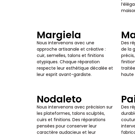
l’élég
maiso
Margiela
Ma
Nous intervenons avec une
Des ré
approche artisanale et créative :
de la 
cuir, semelles, talons et finitions
précis,
atypiques. Chaque réparation
finiti
respecte leur esthétique décalée et
trait
leur esprit avant-gardiste.
haute 
Nodaleto
Pai
Nous intervenons avec précision sur
Des ré
les plateformes, talons sculptés,
durabl
cuirs et finitions. Des réparations
coutur
pensées pour conserver leur
interv
caractère audacieux et leur
fabric