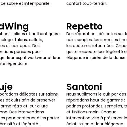
ce sobre et intemporelle.
confort tout-terrain.
dWing
Repetto
tions solides et authentiques :
Des réparations délicates sur l
elage, talons, œillets,
cuirs souples, les semelles fine
es et cuir épais. Des
les coutures retournées. Cha
entions pensées pour
geste respecte leur légèreté e
ger leur esprit workwear et leur
élégance inspirée de la danse.
lité légendaire.
uje
Santoni
parations délicates sur talons,
Nous sublimons le cuir par des
es et cuirs afin de préserver
réparations haut de gamme :
harme rétro et leur allure
patines profondes, semelles, t
enne. Des interventions
et finitions main. Chaque
tes pour continuer à les porter
intervention vise à préserver l
éminité et légèreté.
éclat italien et leur élégance