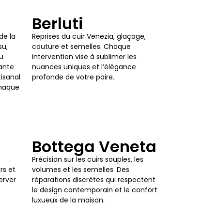
Berluti
de la
Reprises du cuir Venezia, glaçage,
su,
couture et semelles. Chaque
du
intervention vise à sublimer les
eante
nuances uniques et l’élégance
tisanal
profonde de votre paire.
chaque
Bottega Veneta
Précision sur les cuirs souples, les
rs et
volumes et les semelles. Des
server
réparations discrètes qui respectent
le design contemporain et le confort
luxueux de la maison.