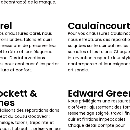
it décontracté de la marque.
rel
Caulaincour
os chaussures Carel, nous
Pour vos chaussures Caulainco
rons brides, talons et cuirs
nous effectuons des réparati
inesse afin de préserver leur
soignées sur le cuir patiné, les
ette rétro et leur élégance
semelles et les talons. Chaque
enne. Des interventions
intervention respecte leur styl
es pour continuer à les porter
contemporain et leur exigenc
llure et confort.
artisanale.
ockett &
Edward Gree
nes
Nous privilégions une restaura
d’orfèvre : ajustement des fo
éalisons des réparations dans
ressemelage soigné, travail fi
pect du cousu Goodyear :
cuir et finitions impeccables.
elage, talons, trépointe et
Chaque détail compte pour
 cuir. L’objectif : préserver leur