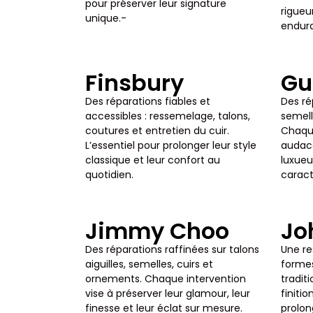
pour préserver leur signature
rigueu
unique.-
endura
Finsbury
Gu
Des réparations fiables et
Des ré
accessibles : ressemelage, talons,
semell
coutures et entretien du cuir.
Chaque
L’essentiel pour prolonger leur style
audace 
classique et leur confort au
luxueu
quotidien.
caract
Jimmy Choo
Jo
Des réparations raffinées sur talons
Une re
aiguilles, semelles, cuirs et
formes
ornements. Chaque intervention
tradit
vise à préserver leur glamour, leur
finiti
finesse et leur éclat sur mesure.
prolon