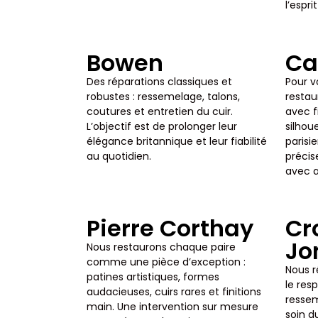
l’espr
Bowen
Ca
Des réparations classiques et
Pour v
robustes : ressemelage, talons,
restau
coutures et entretien du cuir.
avec f
L’objectif est de prolonger leur
silhou
élégance britannique et leur fiabilité
parisi
au quotidien.
précis
avec a
Pierre Corthay
Cr
Jo
Nous restaurons chaque paire
comme une pièce d’exception :
Nous r
patines artistiques, formes
le res
audacieuses, cuirs rares et finitions
ressem
main. Une intervention sur mesure
soin du