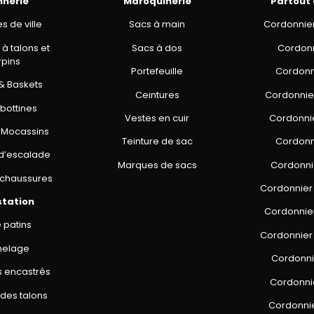
nnerie
Maroquinerie
Partout
 de ville
Sacs à main
Cordonnie
à talons et
Sacs à dos
Cordonni
pins
Portefeuille
Cordonn
& Baskets
Ceintures
Cordonnier
 bottines
Vestes en cuir
Cordonni
 Mocassins
Teinture de sac
Cordonn
d’escalade
Marques de sacs
Cordonni
chaussures
Cordonnier
station
Cordonnie
 patins
Cordonnier 
melage
Cordonni
s encastrés
Cordonni
des talons
Cordonni