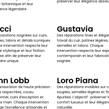
préserver leur élégance absolu
r britannique et leur
nce légendaire.
cci
Gustavia
parations soignées sur cuirs,
Des réparations fines et élégan
es, talons et détails iconiques.
travail du cuir, patines légères,
 intervention respecte leur
semelles et talons. Chaque
stylistique et leur finition
intervention respecte leur espr
se afin de préserver leur
contemporain et leur fabricat
ère unique.
soignée.
hn Lobb
Loro Piana
stauration de haute précision :
Des réparations invisibles sur c
 respectées, cousu
souples, semelles légères et fi
ionnel, cuirs d’exception et
épurées. L’objectif : préserver 
ons main. Chaque intervention
confort luxueux et leur éléga
ge l’excellence artisanale et
naturelle.