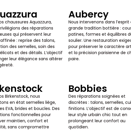
uazzura
Aubercy
os chaussures Aquazzura,
Nous intervenons dans l’esprit 
rivilégions des réparations
grande tradition bottière : cou
euses qui préservent leur
patines, formes et équilibres 
raffinée : reprise des talons,
soulier. Une restauration exig
tion des semelles, soin des
pour préserver le caractère ar
élicats et des détails. L’objectif
et la précision parisienne de 
onger leur élégance sans altérer
paire.
gèreté.
rkenstock
Bobbies
os Birkenstock, nous
Des réparations soignées et
ons en état semelles liège,
discrètes : talons, semelles, cui
s EVA, brides et boucles. Des
finitions. L’objectif est de con
tions fonctionnelles pour
leur style urbain chic tout en
ver maintien, confort et
prolongeant leur confort au
ité, sans compromettre
quotidien.