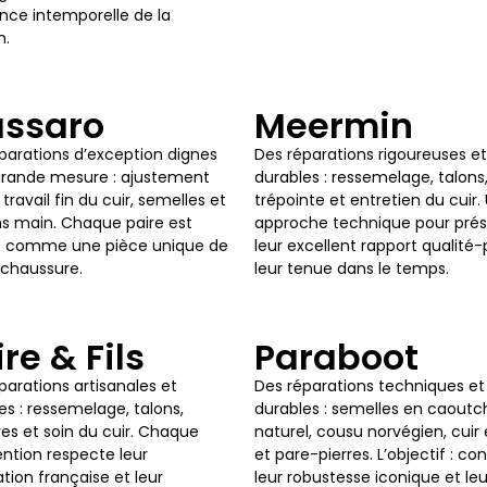
ance intemporelle de la
n.
ssaro
Meermin
parations d’exception dignes
Des réparations rigoureuses et
grande mesure : ajustement
durables : ressemelage, talons
 travail fin du cuir, semelles et
trépointe et entretien du cuir.
ons main. Chaque paire est
approche technique pour prés
ée comme une pièce unique de
leur excellent rapport qualité-p
chaussure.
leur tenue dans le temps.
re & Fils
Paraboot
parations artisanales et
Des réparations techniques et
es : ressemelage, talons,
durables : semelles en caout
es et soin du cuir. Chaque
naturel, cousu norvégien, cuir 
ention respecte leur
et pare-pierres. L’objectif : co
ation française et leur
leur robustesse iconique et leu