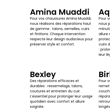
Amina Muaddi
Aq
Pour vos chaussures Amina Muaddi,
Pour v
nous réalisons des réparations haut
nous p
de gamme : talons, semelles, cuirs
minuti
et finitions. Chaque intervention
allure 
respecte leur design audacieux pour
protec
préserver style et confort.
cuirs d
: prol
leur lé
Bexley
Bi
Des réparations efficaces et
Pour v
durables : ressemelage, talons,
remett
coutures et entretien du cuir.
couche
L’essentiel pour prolonger leur usage
répara
quotidien avec confort et allure
retrou
soignée.
longév