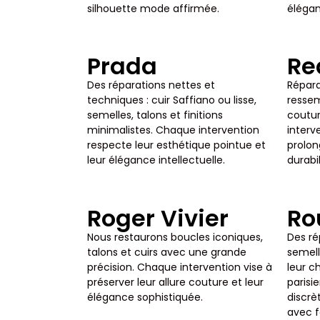
silhouette mode affirmée.
élégan
Prada
Re
Des réparations nettes et
Répara
techniques : cuir Saffiano ou lisse,
ressem
semelles, talons et finitions
coutur
minimalistes. Chaque intervention
interv
respecte leur esthétique pointue et
prolon
leur élégance intellectuelle.
durabi
Roger Vivier
Ro
Nous restaurons boucles iconiques,
Des ré
talons et cuirs avec une grande
semell
précision. Chaque intervention vise à
leur c
préserver leur allure couture et leur
parisi
élégance sophistiquée.
discrè
avec f