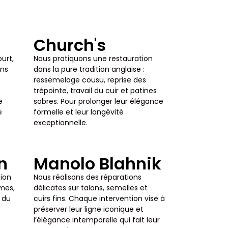
t
Church's
urt,
Nous pratiquons une restauration
ons
dans la pure tradition anglaise :
ressemelage cousu, reprise des
trépointe, travail du cuir et patines
e
sobres. Pour prolonger leur élégance
e
formelle et leur longévité
exceptionnelle.
n
Manolo Blahnik
tion
Nous réalisons des réparations
rmes,
délicates sur talons, semelles et
n du
cuirs fins. Chaque intervention vise à
préserver leur ligne iconique et
l’élégance intemporelle qui fait leur