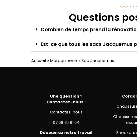
Questions po
Combien de temps prend la rénovati
Est-ce que tous les sacs Jacquemus pe
Accueil
»
Maroquinerie
»
Sac Jacquemus
Une question ?
Cordo
Contactez-nous !
Chaussures
Contactez-nous
Chaussures 
07 68 75 81 64
escar
Découvrez notre travail
Sneakers 