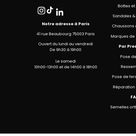
Bottes et
Sandales &
Notre adresse à Paris
Chaussons 
41 rue Beaubourg 75003 Paris
Marques de 
Ouvert du lundi au vendredi
Par Pre
De 9h30 à 19h00
Pose de
Le samedi
Resse
10h00-13h00 et de 14h00 à 18h00
Pose de fer
Réparation 
F
Semelles or