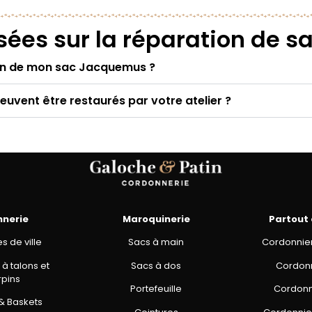
sées sur la réparation de 
on de mon sac Jacquemus ?
uvent être restaurés par votre atelier ?
nnerie
Maroquinerie
Partout
 de ville
Sacs à main
Cordonnie
à talons et
Sacs à dos
Cordonni
pins
Portefeuille
Cordonn
& Baskets