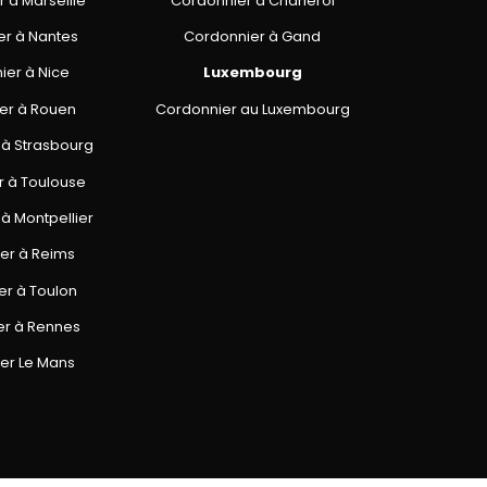
 à Marseille
Cordonnier à Charleroi
er à Nantes
Cordonnier à Gand
ier à Nice
Luxembourg
er à Rouen
Cordonnier au Luxembourg
 à Strasbourg
r à Toulouse
à Montpellier
er à Reims
er à Toulon
er à Rennes
er Le Mans