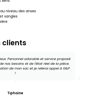
 liens
 au niveau des anses
et sangles
sière
 clients
érieux. Personnel adorable et service proposé
Travail très
e nos besoins et de l'état réel de la pièce.
le retrouv
ration de mon sac et je referai appel à G&P
lorsque l'on
!
celà res
recommande
Tiphaine