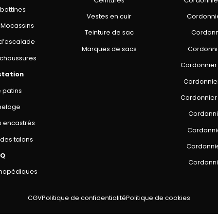
Ceintures
Cordonnier
 bottines
Vestes en cuir
Cordonni
 Mocassins
Teinture de sac
Cordonn
d’escalade
Marques de sacs
Cordonni
chaussures
Cordonnier
station
Cordonnie
 patins
Cordonnier 
melage
Cordonni
s encastrés
Cordonni
des talons
Cordonni
AQ
Cordonni
thopédiques
CGV
Politique de confidentialité
Politique de cookies