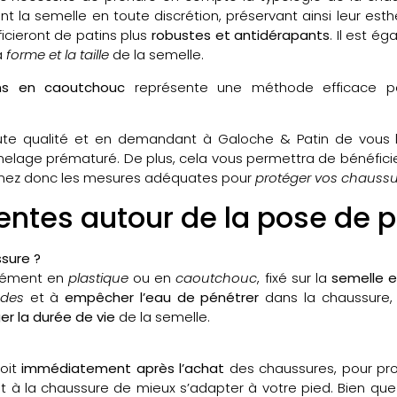
ent la semelle en toute discrétion, préservant ainsi leur est
icieront de patins plus
robustes et antidérapants
. Il est é
a
forme et la taille
de la semelle.
ns en caoutchouc
représente une méthode efficace 
te qualité et en demandant à Galoche & Patin de vous l
emelage prématuré. De plus, cela vous permettra de bénéfici
Prenez donc les mesures adéquates pour
protéger vos chaussu
entes autour de la pose de p
sure ?
lément en
plastique
ou en
caoutchouc
, fixé sur la
semelle e
ades
et à
empêcher l’eau de pénétrer
dans la chaussure, 
er la durée de vie
de la semelle.
soit
immédiatement après l’achat
des chaussures, pour pro
t à la chaussure de mieux s’adapter à votre pied. Bien que