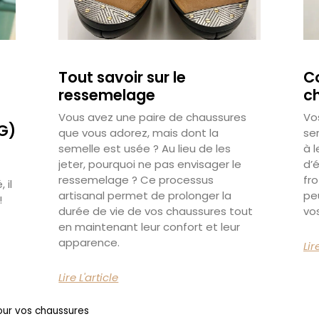
Tout savoir sur le
C
ressemelage
ch
Vous avez une paire de chaussures
Vo
AG)
que vous adorez, mais dont la
se
semelle est usée ? Au lieu de les
à l
jeter, pourquoi ne pas envisager le
d’é
ressemelage ? Ce processus
fr
 il
artisanal permet de prolonger la
peu
!
durée de vie de vos chaussures tout
vo
en maintenant leur confort et leur
apparence.
Lir
Lire L'article
pour vos chaussures