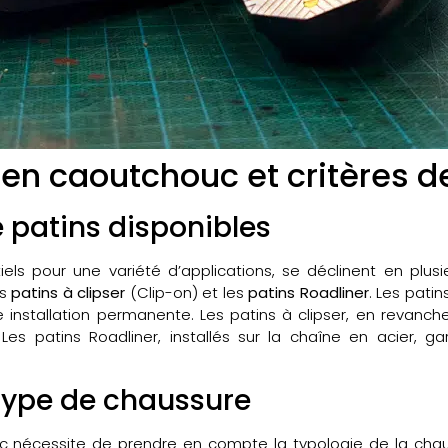
en caoutchouc et critères d
e patins disponibles
els pour une variété d’applications, se déclinent en plusi
es
patins à clipser
(Clip-on) et les
patins Roadliner
. Les pati
ne installation permanente. Les patins à clipser, en revanche
Les patins Roadliner, installés sur la chaîne en acier, g
 type de chaussure
c nécessite de prendre en compte la typologie de la chaus